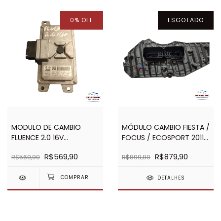
0
%
OFF
ESGOTADO
MODULO DE CAMBIO
MÓDULO CAMBIO FIESTA /
FLUENCE 2.0 16V
FOCUS / ECOSPORT 2011
AUTOMÁTICO-
a 2014 A2C30743102
R$569,90
R$879,90
R$569,90
R$899,90
ETC51506R
DETALHES